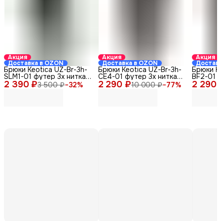
Акция
Акция
Акция
Доставка в OZON
Доставка в OZON
Достав
Брюки Keotica UZ-Br-3h-
Брюки Keotica UZ-Br-3h-
Брюки Ke
SLM1-01 футер 3х нитка
CE4-01 футер 3х нитка
BF2-01 
2 390 ₽
черные 44-46
2 290 ₽
черные 44-46
2 290 
черные 
3 500 ₽
−
32
%
10 000 ₽
−
77
%