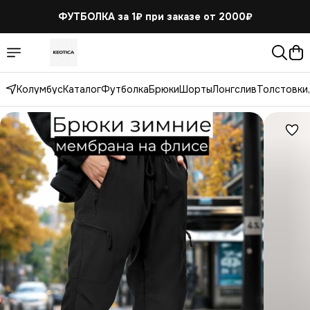
ФУТБОЛКА за 1₽
при заказе от 2000₽
Колумбус
Каталог
Футболка
Брюки
Шорты
Лонгслив
Толстовки,