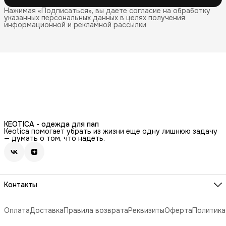
Нажимая «Подписаться», вы даете согласие на обработку
указанных персональных данных в целях получения
информационной и рекламной рассылки
KEOTICA - одежда для пап
Keotica помогает убрать из жизни еще одну лишнюю задачу
— думать о том, что надеть.
Контакты
Эл. почта
info@keotica.com
Оплата
Доставка
Правила возврата
Реквизиты
Оферта
Политика