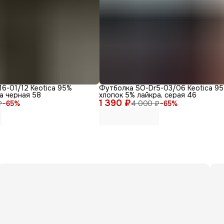
6-01/12 Keotica 95%
Футболка SO-Dr5-03/06 Keotica 9
а черная 58
хлопок 5% лайкра, серая 46
1 390 ₽
₽
−
65
%
4 000 ₽
−
65
%