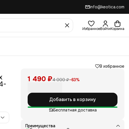
info@keotica.com
Избранное
Войти
Корзина
В избранное
х
1 490 ₽
4 000 ₽
−
63
%
4-
Добавить в корзину
Бесплатная доставка
Преимущества