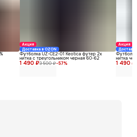
Акция
Акция
Доставка в OZON
Доставка
5%
Футболка UZ-СЕ2-01 Keotica футер 2х
Футболка
нитка с треугольником черная 60-62
нитка че
1 490 ₽
1 490 ₽
3 500 ₽
−
57
%