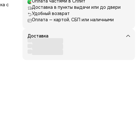
Оплата частями в Сплит
ка с
Доставка в пункты выдачи или до двери
на
Удобный возврат
в
Оплата — картой, СБП или наличными
ани -
ько
Доставка
ии.