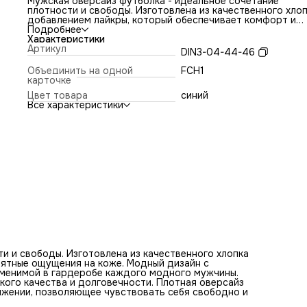
Мужская оверсайз футболка - идеальное сочетание
плотности и свободы. Изготовлена из качественного хлоп
добавлением лайкры, который обеспечивает комфорт и
приятные ощущения на коже. Модный дизайн с акцентом 
Подробнее
стиль и элегантность делает эту футболку незаменимой 
Характеристики
гардеробе каждого модного мужчины. Производитель тк
Артикул
DIN3-04-44-46
Турция, что является гарантией высокого качества и
долговечности. Плотная оверсайз футболка - это не тол
Объединить на одной
FCH1
модный тренд, но и удобство в движении, позволяющее
карточке
чувствовать себя свободно и комфортно в любой ситуац
Цвет товара
синий
Все характеристики
и и свободы. Изготовлена из качественного хлопка
иятные ощущения на коже. Модный дизайн с
заменимой в гардеробе каждого модного мужчины.
кого качества и долговечности. Плотная оверсайз
вижении, позволяющее чувствовать себя свободно и