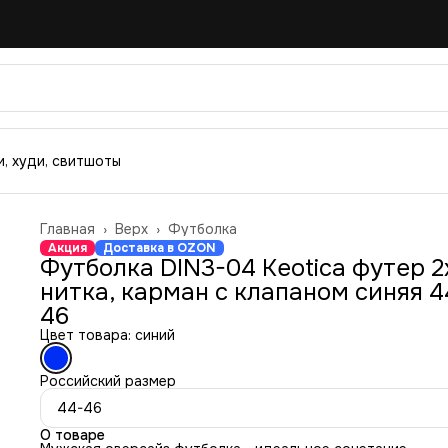
, худи, свитшоты
Главная
›
Верх
›
Футболка
Акция
Доставка в OZON
Футболка DIN3-04 Keotica футер 2
нитка, карман с клапаном синяя 4
46
Цвет товара: синий
Российский размер
44-46
О товаре