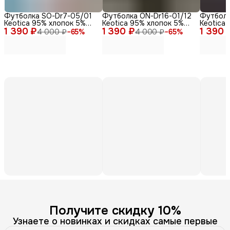
Футболка SO-Dr7-05/01
Футболка ON-Dr16-01/12
Футболк
Keotica 95% хлопок 5%
Keotica 95% хлопок 5%
Keotica
1 390 ₽
лайкра белая 46
1 390 ₽
лайкра черная 58
1 390 
лайкра,
4 000 ₽
−
65
%
4 000 ₽
−
65
%
Получите скидку 10%
Узнаете о новинках и скидках самые первые