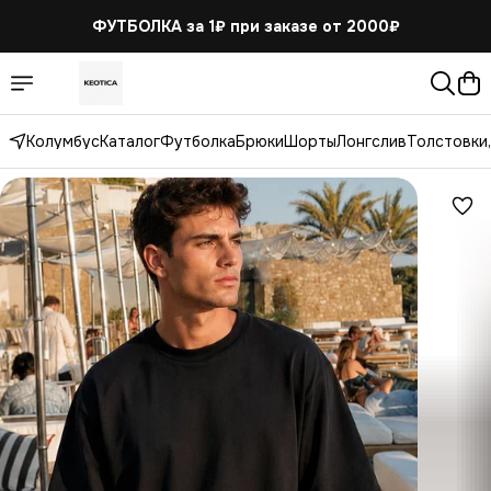
ФУТБОЛКА за 1₽
при заказе от 2000₽
Колумбус
Каталог
Футболка
Брюки
Шорты
Лонгслив
Толстовки,