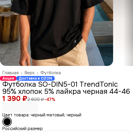
Главная
›
Верх
›
Футболка
Акция
Доставка в OZON
Футболка SO-DIN5-01 TrendTonic
95% хлопок 5% лайкра черная 44-46
1 390 ₽
2 600 ₽
−
47
%
Цвет товара: черный матовый, черный
Российский размер