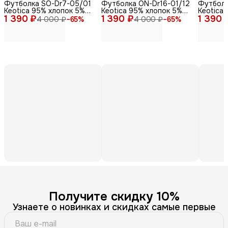
Футболка SO-Dr7-05/01
Футболка ON-Dr16-01/12
Футболк
Keotica 95% хлопок 5%
Keotica 95% хлопок 5%
Keotica
1 390 ₽
лайкра белая 46
1 390 ₽
лайкра черная 58
1 390 
лайкра,
4 000 ₽
−
65
%
4 000 ₽
−
65
%
Получите скидку 10%
Узнаете о новинках и скидках самые первые