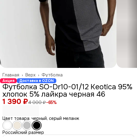
Главная
›
Верх
›
Футболка
Акция
Доставка в OZON
Футболка SO-Dr10-01/12 Keotica 95%
хлопок 5% лайкра черная 46
1 390 ₽
4 000 ₽
−
65
%
Цвет товара: черный, серый меланж
Российский размер