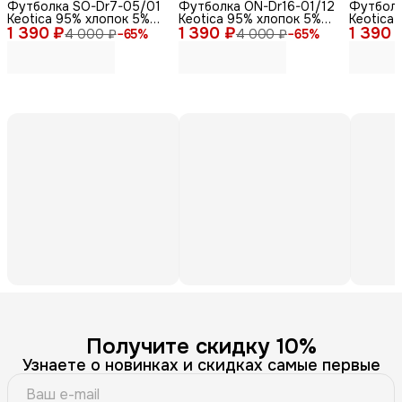
Футболка SO-Dr7-05/01
Футболка ON-Dr16-01/12
Футболк
Keotica 95% хлопок 5%
Keotica 95% хлопок 5%
Keotica
1 390 ₽
лайкра белая 46
1 390 ₽
лайкра черная 58
1 390 
лайкра,
4 000 ₽
−
65
%
4 000 ₽
−
65
%
Получите скидку 10%
Узнаете о новинках и скидках самые первые