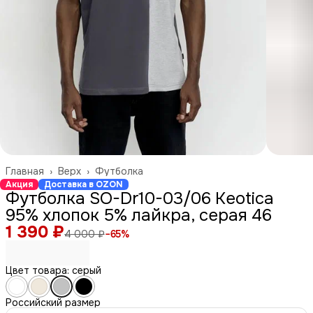
Главная
›
Верх
›
Футболка
Акция
Доставка в OZON
Футболка SO-Dr10-03/06 Keotica
95% хлопок 5% лайкра, серая 46
1 390 ₽
4 000 ₽
−
65
%
Цвет товара: серый
Российский размер