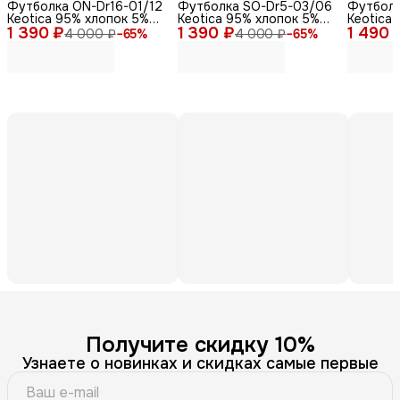
Футболка ON-Dr16-01/12
Футболка SO-Dr5-03/06
Футболк
Keotica 95% хлопок 5%
Keotica 95% хлопок 5%
Keotica 
1 390 ₽
лайкра черная 58
1 390 ₽
лайкра, серая 46
1 490 
треугол
4 000 ₽
−
65
%
4 000 ₽
−
65
%
60-62
Получите скидку 10%
Узнаете о новинках и скидках самые первые