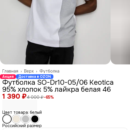
Главная
›
Верх
›
Футболка
Акция
Доставка в OZON
Футболка SO-Dr10-05/06 Keotica
95% хлопок 5% лайкра белая 46
1 390 ₽
4 000 ₽
−
65
%
Цвет товара: белый
Российский размер