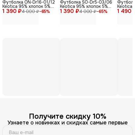
Футболка ON-Dr16-01/12
Футболка SO-Dr5-03/06
Футболк
Keotica 95% хлопок 5%
Keotica 95% хлопок 5%
Keotica 
1 390 ₽
лайкра черная 58
1 390 ₽
лайкра, серая 46
1 490 
треугол
4 000 ₽
−
65
%
4 000 ₽
−
65
%
60-62
Получите скидку 10%
Узнаете о новинках и скидках самые первые