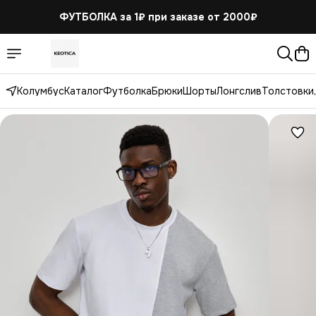
ФУТБОЛКА за 1₽
при заказе от 2000₽
Колумбус
Каталог
Футболка
Брюки
Шорты
Лонгслив
Толстовки,