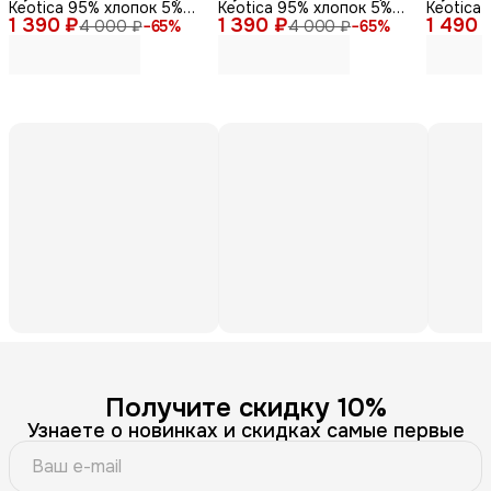
Keotica 95% хлопок 5%
Keotica 95% хлопок 5%
Keotica 
1 390 ₽
лайкра черная 58
1 390 ₽
лайкра, серая 46
1 490 
треугол
4 000 ₽
−
65
%
4 000 ₽
−
65
%
60-62
Получите скидку 10%
Узнаете о новинках и скидках самые первые