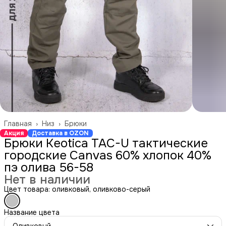
Главная
›
Низ
›
Брюки
Акция
Доставка в OZON
Брюки Keotica TAC-U тактические
городские Canvas 60% хлопок 40%
пэ олива 56-58
Нет в наличии
Цвет товара: оливковый, оливково-серый
Название цвета
Оливковый