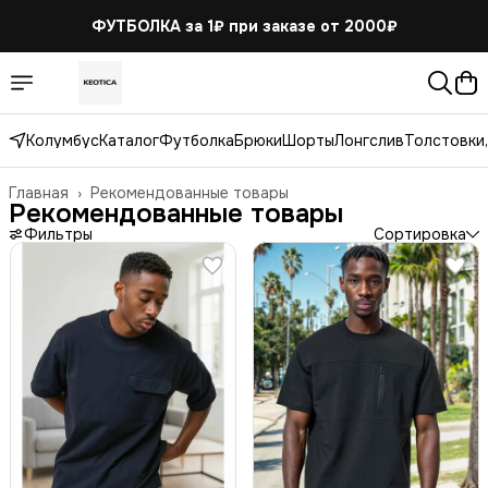
ФУТБОЛКА за 1₽
при заказе от 2000₽
Колумбус
Каталог
Футболка
Брюки
Шорты
Лонгслив
Толстовки,
Главная
›
Рекомендованные товары
Рекомендованные товары
Фильтры
Сортировка