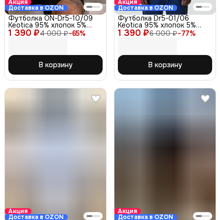
Акция
Акция
Доставка в OZON
Доставка в OZON
Футболка ON-Dr5-10/09
Футболка Dr5-01/06
Keotica 95% хлопок 5%
Keotica 95% хлопок 5%
1 390 ₽
лайкра, кофе 50
1 390 ₽
лайкра с полосой на груди
4 000 ₽
−
65
%
6 000 ₽
−
77
%
и рукаве серый меланж,
черная48
В корзину
В корзину
Акция
Акция
Доставка в OZON
Доставка в OZON