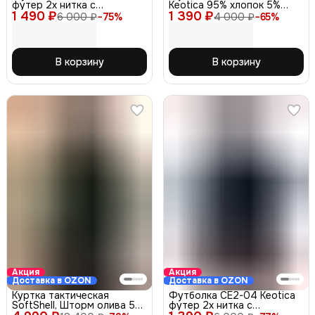
футер 2х нитка с
Keotica 95% хлопок 5%
1 490 ₽
треугольником черная 48-
1 390 ₽
какао 52
6 000 ₽
−
75
%
4 000 ₽
−
65
%
50
В корзину
В корзину
Акция
Акция
Доставка в OZON
Доставка в OZON
Куртка тактическая
Футболка СЕ2-04 Keotica
SoftShell, Шторм олива 52-
футер 2х нитка с
54
треугольником синяя 56-