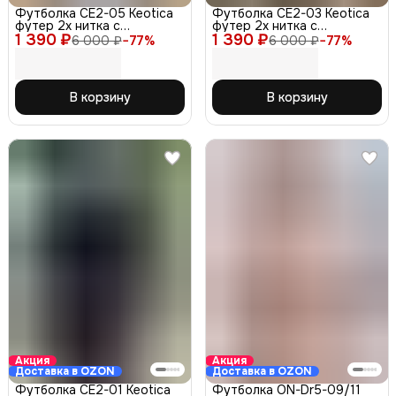
Футболка СЕ2-05 Keotica
Футболка СЕ2-03 Keotica
футер 2х нитка с
футер 2х нитка с
1 390 ₽
треугольником белая 48-
1 390 ₽
треугольником серая 48-
6 000 ₽
−
77
%
6 000 ₽
−
77
%
50
50
В корзину
В корзину
Акция
Акция
Доставка в OZON
Доставка в OZON
Футболка СЕ2-01 Keotica
Футболка ON-Dr5-09/11