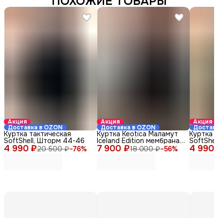
ПОХОЖИЕ ТОВАРЫ
Акция
Акция
Акция
Доставка в OZON
Доставка в OZON
Достав
Куртка тактическая
Куртка Keotica Маламут
Куртка 
SoftShell, Шторм 44-46
Iceland Edition мембрана
SoftShel
4 990 ₽
7 900 ₽
черная 48-50
4 990 
52-54
20 500 ₽
−
76
%
18 000 ₽
−
56
%