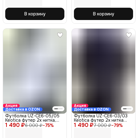
В корзину
В корзину
Акция
Акция
Доставка в OZON
Доставка в OZON
Футболка UZ-СЕ6-05/05
Футболка UZ-СЕ6-03/03
Keotica футер 2х нитка,
Keotica футер 2х нитка
1 490 ₽
белая 52-54
1 490 ₽
серая 52-54
6 000 ₽
−
75
%
7 000 ₽
−
79
%