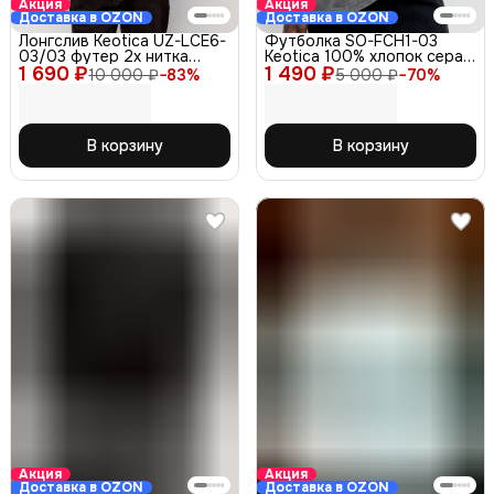
Акция
Акция
Доставка в OZON
Доставка в OZON
Лонгслив Keotica UZ-LСЕ6-
Футболка SO-FCH1-03
03/03 футер 2х нитка
Keotica 100% хлопок серая
1 690 ₽
серый 48-50
1 490 ₽
48-50
10 000 ₽
−
83
%
5 000 ₽
−
70
%
В корзину
В корзину
Акция
Акция
Доставка в OZON
Доставка в OZON