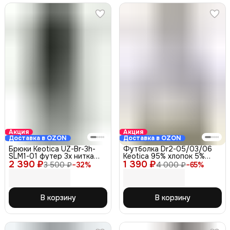
Акция
Акция
Доставка в OZON
Доставка в OZON
Брюки Keotica UZ-Br-3h-
Футболка Dr2-05/03/06
SLM1-01 футер 3х нитка
Keotica 95% хлопок 5%
2 390 ₽
черные 56-58
1 390 ₽
лайкра, белая 52
3 500 ₽
−
32
%
4 000 ₽
−
65
%
В корзину
В корзину