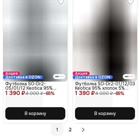
Акция
Акция
Доставка в OZON
Доставка в OZON
Футболка SO-Dr2-
Футболка SO-Dr2-01/12/03
05/01/12 Keotica 95%
Keotica 95% хлопок 5%
1 390 ₽
хлопок 5% лайкра белая 52
1 390 ₽
лайкра, черная 52
4 000 ₽
−
65
%
4 000 ₽
−
65
%
В корзину
В корзину
1
2