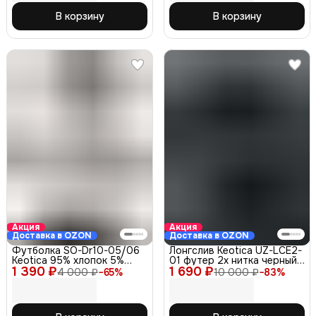
В корзину
В корзину
Акция
Акция
Доставка в OZON
Доставка в OZON
Футболка SO-Dr10-05/06
Лонгслив Keotica UZ-LCE2-
Keotica 95% хлопок 5%
01 футер 2х нитка черный
1 390 ₽
лайкра белая 50
1 690 ₽
52-54
4 000 ₽
−
65
%
10 000 ₽
−
83
%