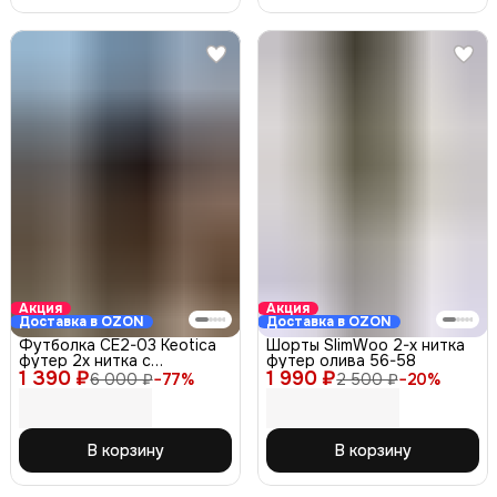
Акция
Акция
Доставка в OZON
Доставка в OZON
Футболка СЕ2-03 Keotica
Шорты SlimWoo 2-х нитка
футер 2х нитка с
футер олива 56-58
1 390 ₽
треугольником серая 52-
1 990 ₽
6 000 ₽
−
77
%
2 500 ₽
−
20
%
54
В корзину
В корзину