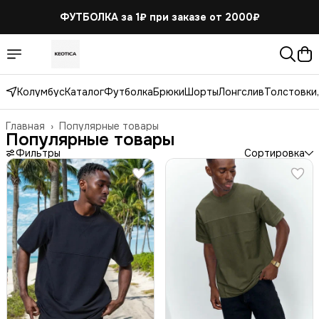
ФУТБОЛКА за 1₽
при заказе от 2000₽
Колумбус
Каталог
Футболка
Брюки
Шорты
Лонгслив
Толстовки,
Главная
›
Популярные товары
Популярные товары
Фильтры
Сортировка