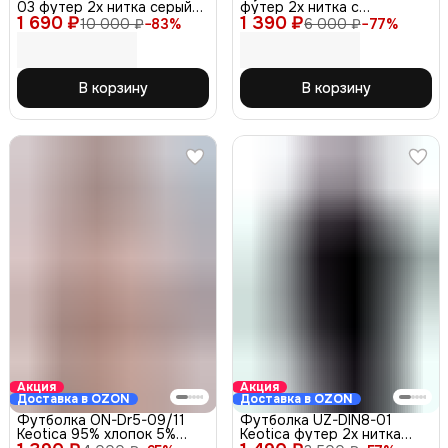
03 футер 2х нитка серый
футер 2х нитка с
1 690 ₽
48-50
1 390 ₽
треугольником белая 48-
10 000 ₽
−
83
%
6 000 ₽
−
77
%
50
В корзину
В корзину
Акция
Акция
Доставка в OZON
Доставка в OZON
Футболка ON-Dr5-09/11
Футболка UZ-DIN8-01
Keotica 95% хлопок 5%
Keotica футер 2х нитка
какао 52
черная 52-54