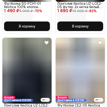
Футболка SO-FCH1-01
Лонгслив Keotica UZ-LCE2-
Keotica 100% хлопок
05 футер 2х нитка белый
1 490 ₽
черная 48-50
1 690 ₽
48-50
5 000 ₽
−
70
%
10 000 ₽
−
83
%
В корзину
В корзину
Акция
Акция
Доставка в OZON
Доставка в OZON
Лонгслив Keotica UZ-LCE2-
Футболка СЕ2-05 Keotica