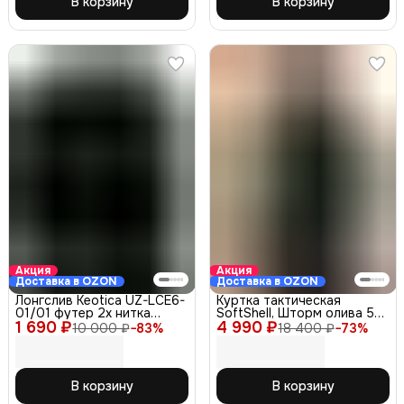
В корзину
В корзину
Акция
Акция
Доставка в OZON
Доставка в OZON
Лонгслив Keotica UZ-LСЕ6-
Куртка тактическая
01/01 футер 2х нитка
SoftShell, Шторм олива 52-
1 690 ₽
черный 52-54
4 990 ₽
54
10 000 ₽
−
83
%
18 400 ₽
−
73
%
В корзину
В корзину