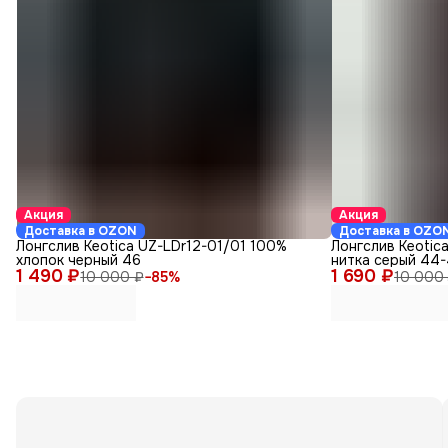
Акция
Акция
Доставка в OZON
Доставка в OZO
Лонгслив Keotica UZ-LDr12-01/01 100%
Лонгслив Keotic
хлопок черный 46
нитка серый 44
1 490 ₽
1 690 ₽
10 000 ₽
−
85
%
10 000