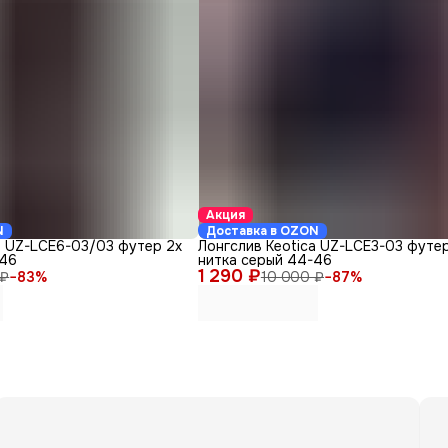
Акция
N
Доставка в OZON
a UZ-LСЕ6-03/03 футер 2х
Лонгслив Keotica UZ-LCE3-03 футер
-46
нитка серый 44-46
1 290 ₽
 ₽
−
83
%
10 000 ₽
−
87
%