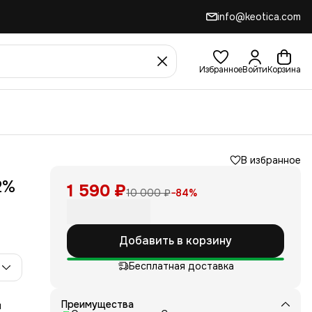
info@keotica.com
Избранное
Войти
Корзина
В избранное
2%
1 590 ₽
10 000 ₽
−
84
%
Добавить в корзину
Бесплатная доставка
Преимущества
и