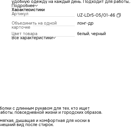
удобную одежду на каждый день. Подходит для работы,
повседневной жизни и городских образов.
Подробнее
Материал — хлопок с эластаном плотностью 200 г/м². Тк
Характеристики
мягкая, дышащая и комфортная для носки в помещении,
Артикул
UZ-LDr5-05/01-46
хорошо держит форму и сохраняет аккуратный внешний 
после стирок.
Объединить на одной
лонг-др
Прямая базовая посадка без спущенной линии плеча соз
карточке
чистый, аккуратный силуэт. Минималистичный дизайн
Цвет товара
белый, черный
дополнен вставками из ткани другого цвета, выполненны
Все характеристики
спокойных оттенках без ярких деталей.
Лонгслив в формате футболки с длинным рукавом рассчи
на ежедневную носку и легко сочетается с базовыми
элементами мужского гардероба.
олки с длинным рукавом для тех, кто ищет
аботы, повседневной жизни и городских образов.
 мягкая, дышащая и комфортная для носки в
нешний вид после стирок.