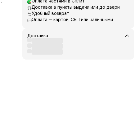
Оплата частями в Сплит
Доставка в пункты выдачи или до двери
ань
Удобный возврат
вид
Оплата — картой, СБП или наличными
даёт
Доставка
ми в
тан