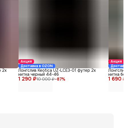
Акция
Акция
Доставка в OZON
Доставка
 2х
Лонгслив Keotica UZ-LCE3-01 футер 2х
Лонгслив 
нитка черный 44-46
нитка бе
1 290 ₽
1 690 ₽
10 000 ₽
−
87
%