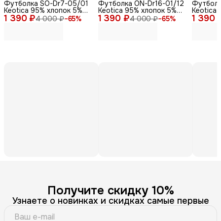
Футболка SO-Dr7-05/01
Футболка ON-Dr16-01/12
Футболк
Keotica 95% хлопок 5%
Keotica 95% хлопок 5%
Keotica
1 390 ₽
лайкра белая 46
1 390 ₽
лайкра черная 58
1 390 
лайкра,
4 000 ₽
−
65
%
4 000 ₽
−
65
%
Получите скидку 10%
Узнаете о новинках и скидках самые первые