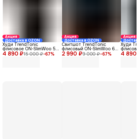
Акция
Акция
Акция
Доставка в OZON
Доставка в OZON
Достав
Худи TrendTonic
Свитшот TrendTonic
Худи Tr
флисовое ON-SlimWoo 5-
флисовый ON-SlimWoo 6-
флисово
4 890 ₽
2/Х-03 серое 44-46
2 990 ₽
2/С-01 черный 44-46
4 890 
2/Х-01 
15 000 ₽
−
67
%
9 000 ₽
−
67
%