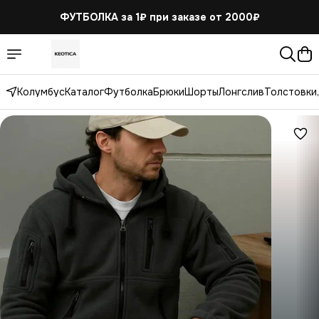
ФУТБОЛКА за 1₽
при заказе от 2000₽
Колумбус
Каталог
Футболка
Брюки
Шорты
Лонгслив
Толстовки,