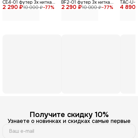
CE4-01 футер 3х нитка
BF2-01 футер 3х нитка
TAC-U-0
2 290 ₽
черные 44-46
2 290 ₽
черные 44-46
4 890 
хлопок,
10 000 ₽
−
77
%
10 000 ₽
−
77
%
олива 4
Получите скидку 10%
Узнаете о новинках и скидках самые первые