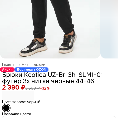
Главная
›
Низ
›
Брюки
Акция
Доставка в OZON
Брюки Keotica UZ-Br-3h-SLM1-01
футер 3х нитка черные 44-46
2 390 ₽
3 500 ₽
−
32
%
Цвет товара: черный
Название цвета