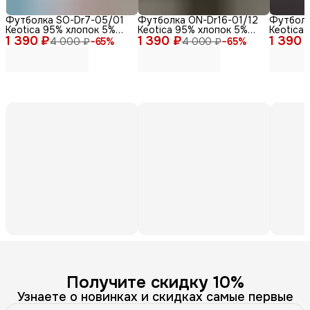
Футболка SO-Dr7-05/01
Футболка ON-Dr16-01/12
Футболк
Keotica 95% хлопок 5%
Keotica 95% хлопок 5%
Keotica
1 390 ₽
лайкра белая 46
1 390 ₽
лайкра черная 58
1 390 
лайкра,
4 000 ₽
−
65
%
4 000 ₽
−
65
%
Получите скидку 10%
Узнаете о новинках и скидках самые первые