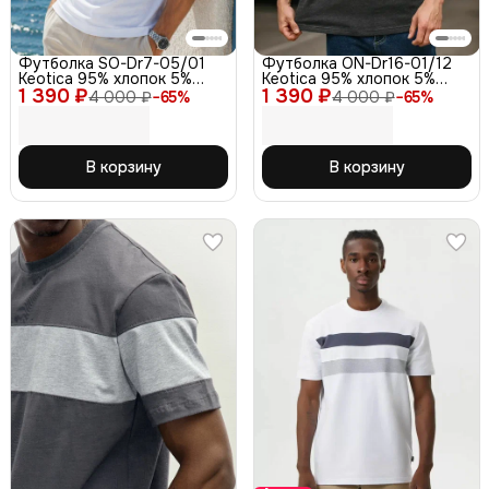
Футболка SO-Dr7-05/01
Футболка ON-Dr16-01/12
Keotica 95% хлопок 5%
Keotica 95% хлопок 5%
1 390 ₽
лайкра белая 46
1 390 ₽
лайкра черная 58
4 000 ₽
−
65
%
4 000 ₽
−
65
%
В корзину
В корзину