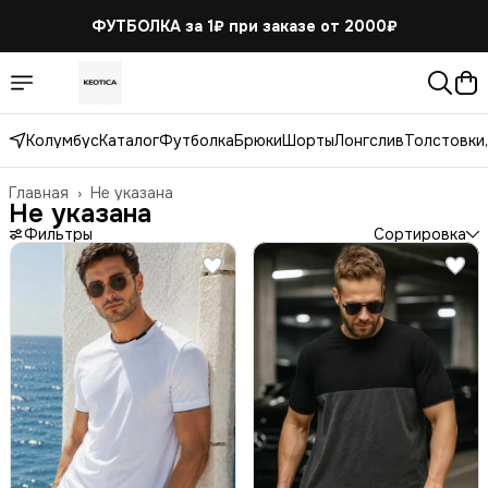
ФУТБОЛКА за 1₽
при заказе от 2000₽
Колумбус
Каталог
Футболка
Брюки
Шорты
Лонгслив
Толстовки,
Главная
›
Не указана
Не указана
Фильтры
Сортировка