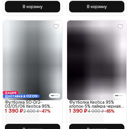
В корзину
В корзину
Акция
Доставка в OZON
Футболка SO-Dr2-
Футболка Keotica 95%
03/05/06 Keotica 95%
хлопок-5% лайкра черная
1 390 ₽
хлопок 5% лайкра, серая
1 390 ₽
48-50
2 600 ₽
−
47
%
4 000 ₽
−
65
%
52