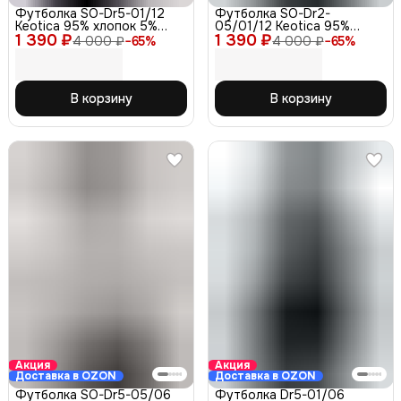
Футболка SO-Dr5-01/12
Футболка SO-Dr2-
Keotica 95% хлопок 5%
05/01/12 Keotica 95%
1 390 ₽
лайкра, черная 46
1 390 ₽
хлопок 5% лайкра белая 46
4 000 ₽
−
65
%
4 000 ₽
−
65
%
В корзину
В корзину
Акция
Акция
Доставка в OZON
Доставка в OZON
Футболка SO-Dr5-05/06
Футболка Dr5-01/06