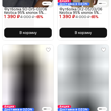
Акция
Доставка в OZON
Футболка SO-Dr5-03/06
Футболка Dr2-05/03/06
Keotica 95% хлопок 5%
Keotica 95% хлопок 5%
1 390 ₽
лайкра, серая 46
1 390 ₽
лайкра, белая 46
4 000 ₽
−
65
%
4 000 ₽
−
65
%
В корзину
В корзину
Акция
Акция
Доставка в OZON
Доставка в OZON