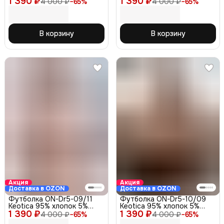
1 390 ₽
1 390 ₽
4 000 ₽
−
65
%
4 000 ₽
−
65
%
меланж на груди и рукаве,
46
синяя 46
В корзину
В корзину
Акция
Акция
Доставка в OZON
Доставка в OZON
Футболка ON-Dr5-09/11
Футболка ON-Dr5-10/09
Keotica 95% хлопок 5%
Keotica 95% хлопок 5%
1 390 ₽
какао 50
1 390 ₽
лайкра, кофе 50
4 000 ₽
−
65
%
4 000 ₽
−
65
%