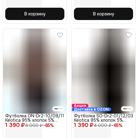
В корзину
В корзину
Акция
Доставка в OZON
Футболка ON-Dr2-10/09/11
Футболка SO-Dr2-01/12/03
Keotica 95% хлопок 5%
Keotica 95% хлопок 5%
1 390 ₽
лайкра, кофе 50
1 390 ₽
лайкра, черная 48
4 000 ₽
−
65
%
4 000 ₽
−
65
%