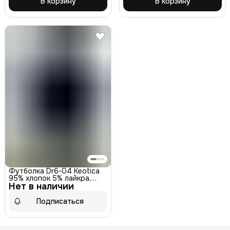
В корзину
В корзину
Футболка Dr6-04 Keotica
95% хлопок 5% лайкра,
Нет в наличии
синяя 46
Подписаться