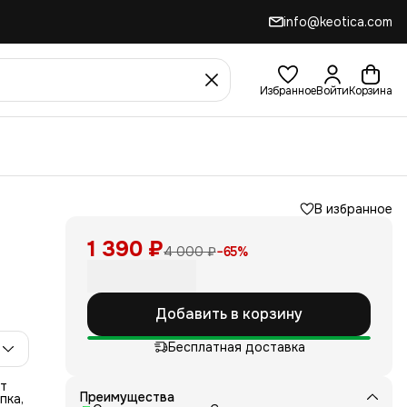
info@keotica.com
Избранное
Войти
Корзина
В избранное
1 390 ₽
4 000 ₽
−
65
%
Добавить в корзину
Бесплатная доставка
ит
Преимущества
пка,