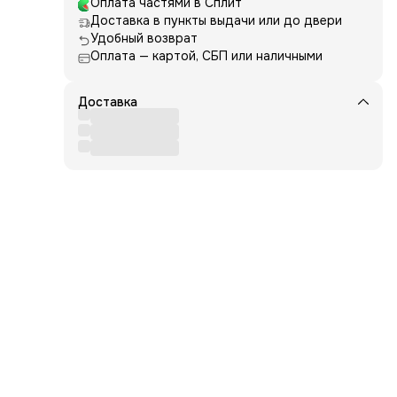
Оплата частями в Сплит
Доставка в пункты выдачи или до двери
й, а
Удобный возврат
иант
Оплата — картой, СБП или наличными
Доставка