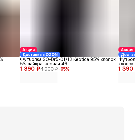
Акция
Акция
Доставка в OZON
Доставка
5%
Футболка SO-Dr5-01/12 Keotica 95% хлопок
Футболка
5% лайкра, черная 46
хлопок 5%
1 390 ₽
1 390 ₽
4 000 ₽
−
65
%