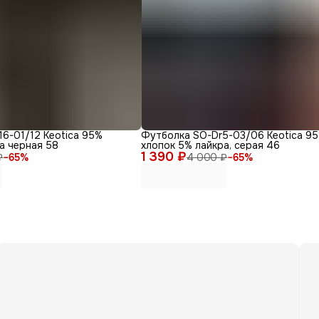
6-01/12 Keotica 95%
Футболка SO-Dr5-03/06 Keotica 9
а черная 58
хлопок 5% лайкра, серая 46
1 390 ₽
₽
−
65
%
4 000 ₽
−
65
%