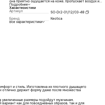
она приятно ощущается на коже, пропускает воздух и
отлично держит форму даже после множества стирок.
Подробнее
Прямой и свободный крой обеспечивает свободу движени
Характеристики
увеличенные размеры подойдут мужчинам, которые
Артикул
SO-Dr2-01/12/03-48
выбирают удобную посадку без стеснения. Отличный вар
как для повседневных образов, так и для многослойных
Бренд
Keotica
сочетаний.
Все характеристики
комфорт и стиль. Изготовлена из плотного дышащего
х и отлично держит форму даже после множества
а увеличенные размеры подойдут мужчинам,
 вариант как для повседневных образов, так и для