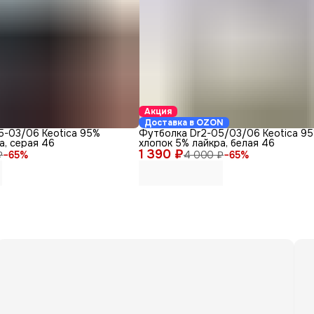
Акция
Доставка в OZON
5-03/06 Keotica 95%
Футболка Dr2-05/03/06 Keotica 9
а, серая 46
хлопок 5% лайкра, белая 46
1 390 ₽
₽
−
65
%
4 000 ₽
−
65
%