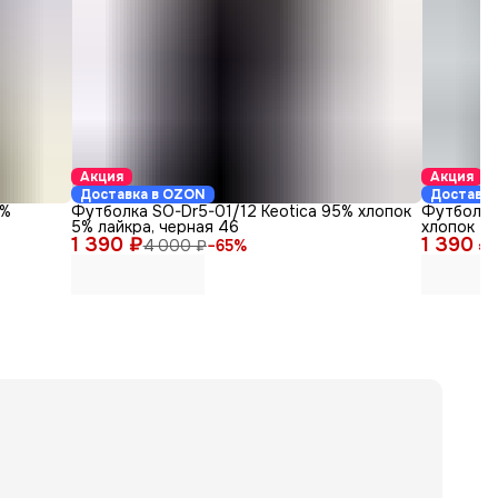
Акция
Акция
Доставка в OZON
Доставка
5%
Футболка SO-Dr5-01/12 Keotica 95% хлопок
Футболка
5% лайкра, черная 46
хлопок 5%
1 390 ₽
1 390 ₽
4 000 ₽
−
65
%