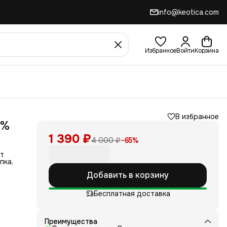
info@keotica.com
Избранное
Войти
Корзина
В избранное
5%
1 390 ₽
4 000 ₽
−
65
%
ит
пка,
Добавить в корзину
й, а
Бесплатная доставка
иант
Преимущества