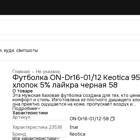
, худи, свитшоты
Главная
›
Не указана
Футболка ON-Dr16-01/12 Keotica 9
хлопок 5% лайкра черная 58
О товаре
Эта мужская базовая футболка создана для тех, кто цен
комфорт и стиль. Изготовлена из плотного дышащего хло
она приятно ощущается на коже, пропускает воздух и
отлично держит форму даже после множества стирок.
Подробнее
Прямой и свободный крой обеспечивает свободу движени
Характеристики
увеличенные размеры подойдут мужчинам, которые
Артикул
ON-Dr16-01/12-58
выбирают удобную посадку без стеснения. Отличный вар
как для повседневных образов, так и для многослойных
Характеристика 23536
true
сочетаний.
Бренд
Keotica
Все характеристики