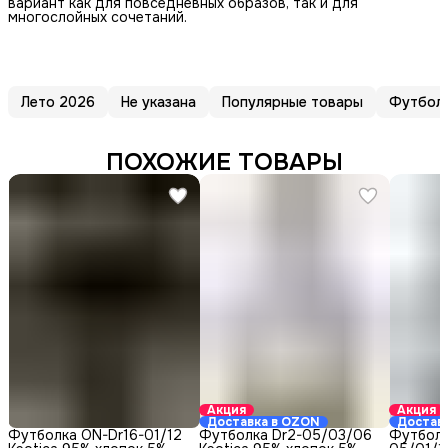
вариант как для повседневных образов, так и для
многослойных сочетаний.
Лето 2026
Не указана
Популярные товары
Футбол
ПОХОЖИЕ ТОВАРЫ
Акция
Акция
Доставка в OZON
Достав
Футболка ON-Dr16-01/12
Футболка Dr2-05/03/06
Футболк