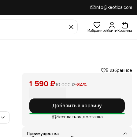
info@keotica.com
Избранное
Войти
Корзина
В избранное
3
1 590 ₽
10 000 ₽
−
84
%
Добавить в корзину
Бесплатная доставка
Преимущества
и