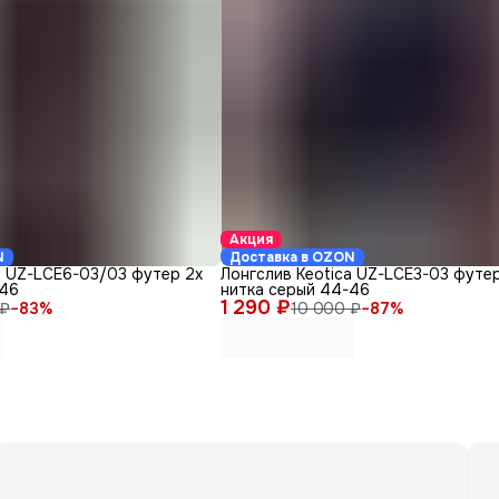
Акция
N
Доставка в OZON
a UZ-LСЕ6-03/03 футер 2х
Лонгслив Keotica UZ-LCE3-03 футер
-46
нитка серый 44-46
1 290 ₽
 ₽
−
83
%
10 000 ₽
−
87
%