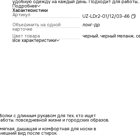
удобную одежду на каждый день. Подходит для работы,
повседневной жизни и городских образов.
Подробнее
Материал — хлопок с эластаном плотностью 200 г/м². Тк
Характеристики
мягкая, дышащая и комфортная для носки в помещении,
Артикул
UZ-LDr2-01/12/03-46
хорошо держит форму и сохраняет аккуратный внешний 
после стирок.
Объединить на одной
лонг-др
Прямая базовая посадка без спущенной линии плеча соз
карточке
чистый, аккуратный силуэт. Минималистичный дизайн
Цвет товара
черный, черный меланж, с
дополнен вставками из ткани другого цвета, выполненны
Все характеристики
спокойных оттенках без ярких деталей.
Лонгслив в формате футболки с длинным рукавом рассчи
на ежедневную носку и легко сочетается с базовыми
элементами мужского гардероба.
олки с длинным рукавом для тех, кто ищет
аботы, повседневной жизни и городских образов.
 мягкая, дышащая и комфортная для носки в
нешний вид после стирок.