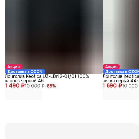
Акция
Акция
Доставка в OZON
Доставка в OZO
Лонгслив Keotica UZ-LDr12-01/01 100%
Лонгслив Keotic
хлопок черный 46
нитка серый 44
1 490 ₽
1 690 ₽
10 000 ₽
−
85
%
10 000