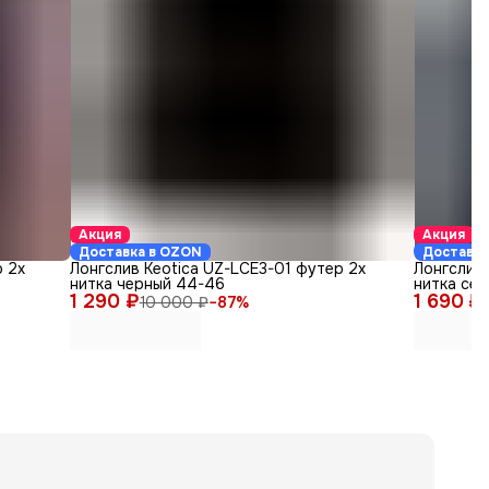
Акция
Акция
Доставка в OZON
Доставка
 2х
Лонгслив Keotica UZ-LCE3-01 футер 2х
Лонгслив 
нитка черный 44-46
нитка се
1 290 ₽
1 690 ₽
10 000 ₽
−
87
%