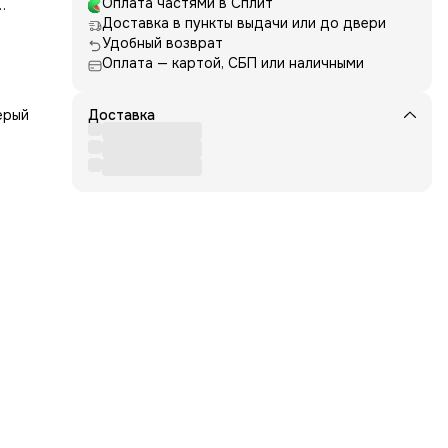
Оплата частями в Сплит
Доставка в пункты выдачи или до двери
ань
Удобный возврат
вид
Оплата — картой, СБП или наличными
даёт
ерый
Доставка
ми в
тан