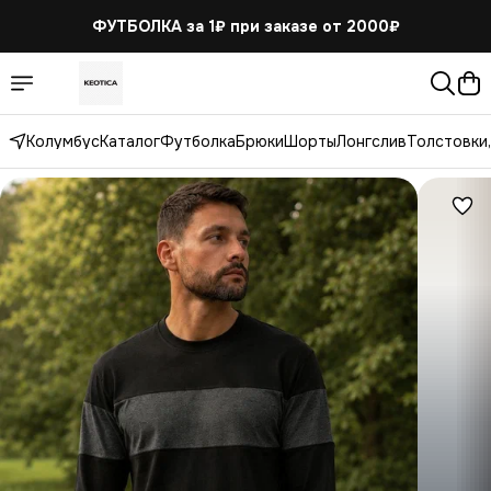
ФУТБОЛКА за 1₽
при заказе от 2000₽
Колумбус
Каталог
Футболка
Брюки
Шорты
Лонгслив
Толстовки,