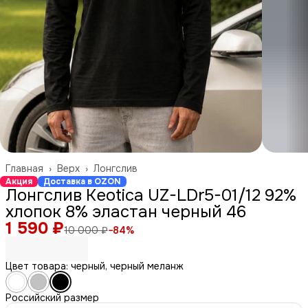
Главная
›
Верх
›
Лонгслив
Акция
Доставка в OZON
Лонгслив Keotica UZ-LDr5-01/12 92%
хлопок 8% эластан черный 46
1 590 ₽
10 000 ₽
−
84
%
Цвет товара: черный, черный меланж
Российский размер