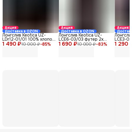
Акция
Акция
Акция
Доставка в OZON
Доставка в OZON
Достав
Лонгслив Keotica UZ-
Лонгслив Keotica UZ-
Лонгслив
LDr12-01/01 100% хлопок
LСЕ6-03/03 футер 2х
LCE3-03
1 490 ₽
черный 46
1 690 ₽
нитка серый 44-46
1 290 
серый 4
10 000 ₽
−
85
%
10 000 ₽
−
83
%