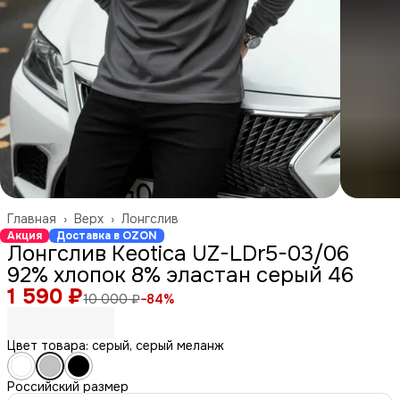
Главная
›
Верх
›
Лонгслив
Акция
Доставка в OZON
Лонгслив Keotica UZ-LDr5-03/06
92% хлопок 8% эластан серый 46
1 590 ₽
10 000 ₽
−
84
%
Цвет товара: серый, серый меланж
Российский размер