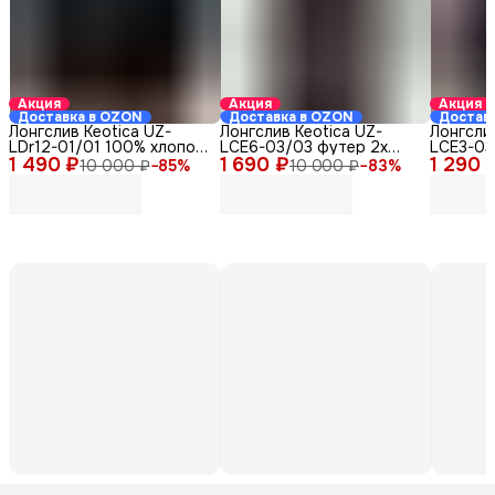
Акция
Акция
Акция
Доставка в OZON
Доставка в OZON
Достав
Лонгслив Keotica UZ-
Лонгслив Keotica UZ-
Лонгслив
LDr12-01/01 100% хлопок
LСЕ6-03/03 футер 2х
LCE3-03
1 490 ₽
черный 46
1 690 ₽
нитка серый 44-46
1 290 
серый 4
10 000 ₽
−
85
%
10 000 ₽
−
83
%