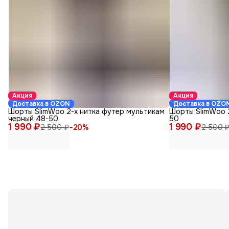
Акция
Акция
Доставка в OZON
Доставка в OZO
Шорты SlimWoo 2-х нитка футер мультикам
Шорты SlimWoo 2
черный 48-50
50
1 990 ₽
1 990 ₽
2 500 ₽
−
20
%
2 500 