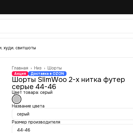
, худи, свитшоты
Главная
›
Низ
›
Шорты
Акция
Доставка в OZON
Шорты SlimWoo 2-х нитка футер
серые 44-46
Цвет товара: серый
Название цвета
серый
Размер производителя
44-46