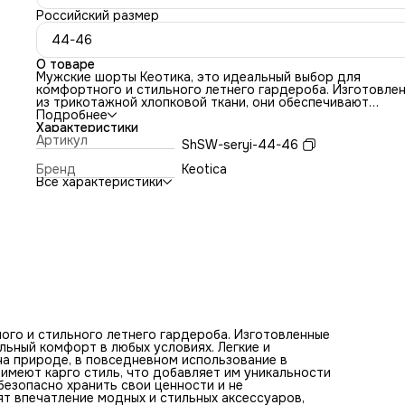
Российский размер
44-46
О товаре
Мужские шорты Кеотика, это идеальный выбор для
комфортного и стильного летнего гардероба. Изготовле
из трикотажной хлопковой ткани, они обеспечивают
максимальный комфорт в любых условиях. Легкие и
Подробнее
спортивные, эти шорты подходят как для активного отды
Характеристики
на природе, в повседневном использование в городе, так
Артикул
ShSW-seryi-44-46
для домашнего времяпрепровождения. Шорты имеют кар
стиль, что добавляет им уникальности и практичности.
Бренд
Keotica
Благодаря карманам на молнии вы сможете безопасно
Все характеристики
хранить свои ценности и не беспокоиться о их потере. Т
эти карго-шорты производят впечатление модных и стил
аксессуаров, которые дополняют ваш образ. Будьте гото
жарким летним дням и выберите эти мужские шорты, кот
обеспечат вам комфорт, свободу движений и стильный в
Они будут незаменимым дополнением к вашему гардероб
ого и стильного летнего гардероба. Изготовленные
льный комфорт в любых условиях. Легкие и
на природе, в повседневном использование в
имеют карго стиль, что добавляет им уникальности
безопасно хранить свои ценности и не
ят впечатление модных и стильных аксессуаров,