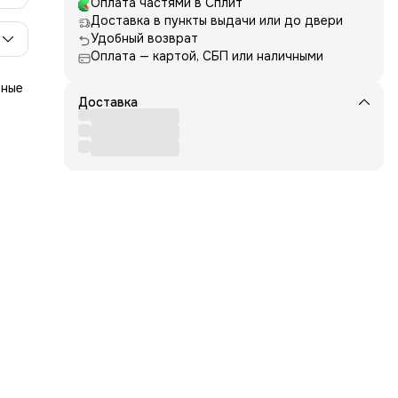
Оплата частями в Сплит
Доставка в пункты выдачи или до двери
Удобный возврат
Оплата — картой, СБП или наличными
нные
Доставка
ха
 и
го
акже
ьных
вы к
орые
ид.
у.