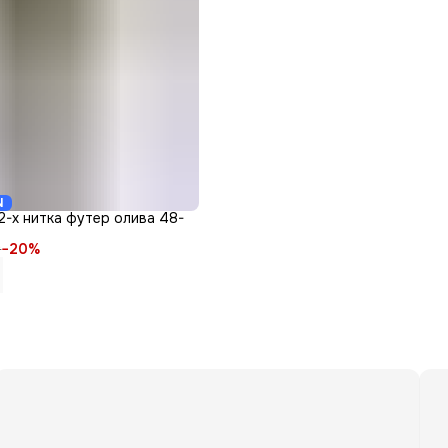
N
-х нитка футер олива 48-
₽
−
20
%