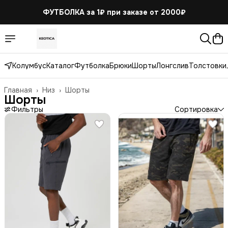
ФУТБОЛКА за 1₽
при заказе от 2000₽
Колумбус
Каталог
Футболка
Брюки
Шорты
Лонгслив
Толстовки,
Главная
›
Низ
›
Шорты
Шорты
Фильтры
Сортировка