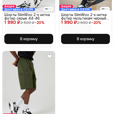
Акция
Акция
Доставка в OZON
Доставка в OZON
Шорты SlimWoo 2-х нитка
Шорты SlimWoo 2-х нитка
футер серые 44-46
футер мультикам черный
1 990 ₽
1 990 ₽
48-50
2 500 ₽
−
20
%
2 500 ₽
−
20
%
В корзину
В корзину