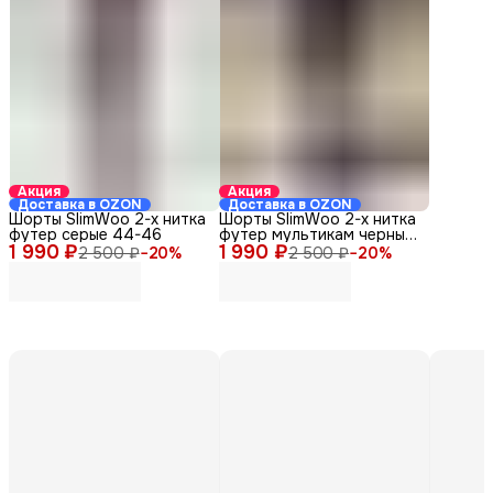
Акция
Акция
Доставка в OZON
Доставка в OZON
Шорты SlimWoo 2-х нитка
Шорты SlimWoo 2-х нитка
футер серые 44-46
футер мультикам черный
1 990 ₽
1 990 ₽
48-50
2 500 ₽
−
20
%
2 500 ₽
−
20
%