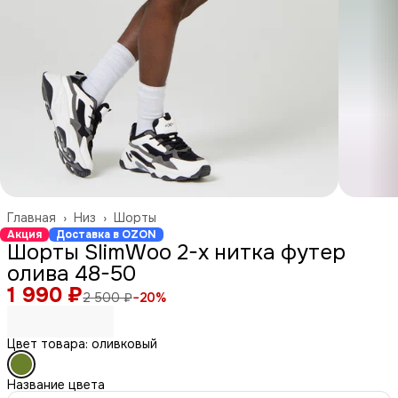
Главная
›
Низ
›
Шорты
Акция
Доставка в OZON
Шорты SlimWoo 2-х нитка футер
олива 48-50
1 990 ₽
2 500 ₽
−
20
%
Цвет товара: оливковый
Название цвета