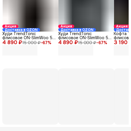
Акция
Акция
Акция
Доставка в OZON
Доставка в OZON
Достав
Худи TrendTonic
Худи TrendTonic
Кофта T
флисовое ON-SlimWoo 5-
флисовое ON-SlimWoo 5-
флисова
4 890 ₽
2/Х-03 серое 44-46
4 890 ₽
2/Х-01 черное 44-46
3 190 
серая 4
15 000 ₽
−
67
%
15 000 ₽
−
67
%