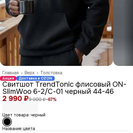
Главная
›
Верх
›
Толстовка
Акция
Доставка в OZON
Свитшот TrendTonic флисовый ON-
SlimWoo 6-2/С-01 черный 44-46
2 990 ₽
9 000 ₽
−
67
%
Цвет товара: черный
Название цвета