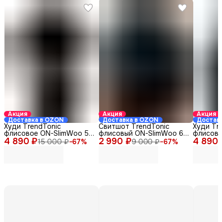
Акция
Акция
Акция
Доставка в OZON
Доставка в OZON
Достав
Худи TrendTonic
Свитшот TrendTonic
Худи Tr
флисовое ON-SlimWoo 5-
флисовый ON-SlimWoo 6-
флисово
4 890 ₽
2/Х-03 серое 44-46
2 990 ₽
2/С-01 черный 44-46
4 890 
2/Х-01 
15 000 ₽
−
67
%
9 000 ₽
−
67
%