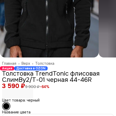
Главная
›
Верх
›
Толстовка
Акция
Доставка в OZON
Толстовка TrendTonic флисовая
СлимВу2/Т-01 черная 44-46R
3 590 ₽
9 900 ₽
−
64
%
Цвет товара: черный
Название цвета