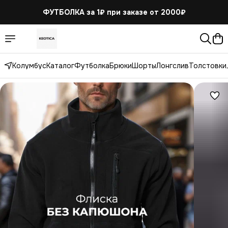
ФУТБОЛКА за 1₽
при заказе от 2000₽
Колумбус
Каталог
Футболка
Брюки
Шорты
Лонгслив
Толстовки,