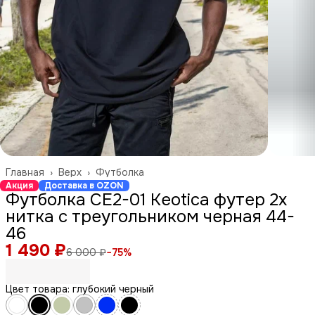
Главная
›
Верх
›
Футболка
Акция
Доставка в OZON
Футболка СЕ2-01 Keotica футер 2х
нитка с треугольником черная 44-
46
1 490 ₽
6 000 ₽
−
75
%
Цвет товара: глубокий черный