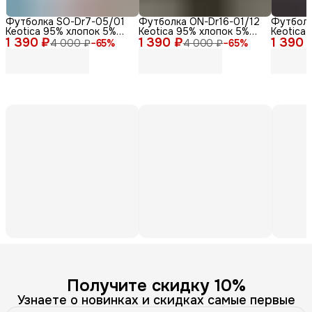
Футболка SO-Dr7-05/01
Футболка ON-Dr16-01/12
Футболк
Keotica 95% хлопок 5%
Keotica 95% хлопок 5%
Keotica
1 390 ₽
лайкра белая 46
1 390 ₽
лайкра черная 58
1 390 
лайкра,
4 000 ₽
−
65
%
4 000 ₽
−
65
%
Получите скидку 10%
Узнаете о новинках и скидках самые первые