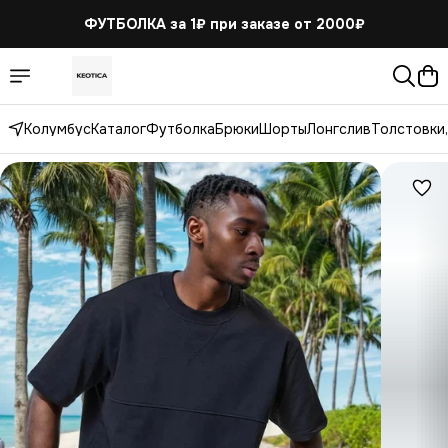
ФУТБОЛКА за 1₽
при заказе от 2000₽
Колумбус
Каталог
Футболка
Брюки
Шорты
Лонгслив
Толстовки,