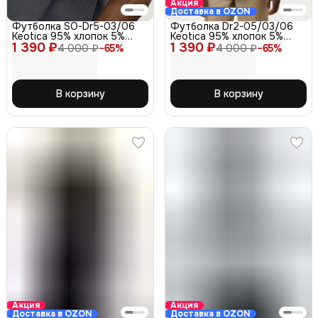
Акция
Доставка в OZON
Футболка SO-Dr5-03/06
Футболка Dr2-05/03/06
Keotica 95% хлопок 5%
Keotica 95% хлопок 5%
1 390 ₽
лайкра, серая 46
1 390 ₽
лайкра, белая 46
4 000 ₽
−
65
%
4 000 ₽
−
65
%
В корзину
В корзину
Акция
Акция
Доставка в OZON
Доставка в OZON