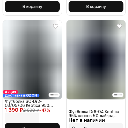
В корзину
В корзину
Акция
Доставка в OZON
Футболка SO-Dr2-
03/05/06 Keotica 95%
1 390 ₽
хлопок 5% лайкра, серая
2 600 ₽
−
47
%
Футболка Dr6-04 Keotica
54
95% хлопок 5% лайкра,
Нет в наличии
синяя 46