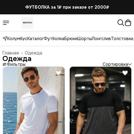
ФУТБОЛКА за 1₽
при заказе от 2000₽
Колумбус
Каталог
Футболка
Брюки
Шорты
Лонгслив
Толстовки,
Главная
›
Одежда
Одежда
Фильтры
Сортировка