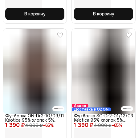
В корзину
В корзину
Акция
Доставка в OZON
Футболка ON-Dr2-10/09/11
Футболка SO-Dr2-01/12/03
Keotica 95% хлопок 5%
Keotica 95% хлопок 5%
1 390 ₽
лайкра, кофе 50
1 390 ₽
лайкра, черная 48
4 000 ₽
−
65
%
4 000 ₽
−
65
%