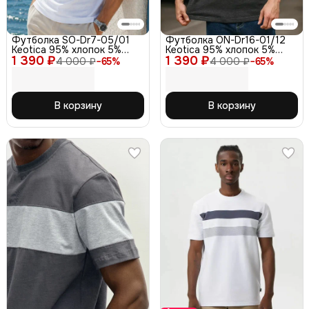
Футболка SO-Dr7-05/01
Футболка ON-Dr16-01/12
Keotica 95% хлопок 5%
Keotica 95% хлопок 5%
1 390 ₽
лайкра белая 46
1 390 ₽
лайкра черная 58
4 000 ₽
−
65
%
4 000 ₽
−
65
%
В корзину
В корзину