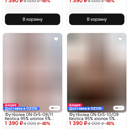
1 390 ₽
1 390 ₽
4 000 ₽
−
65
%
4 000 ₽
−
65
%
меланж на груди и рукаве,
46
синяя 46
В корзину
В корзину
Акция
Акция
Доставка в OZON
Доставка в OZON
Футболка ON-Dr5-09/11
Футболка ON-Dr5-10/09
Keotica 95% хлопок 5%
Keotica 95% хлопок 5%
1 390 ₽
какао 50
1 390 ₽
лайкра, кофе 50
4 000 ₽
−
65
%
4 000 ₽
−
65
%