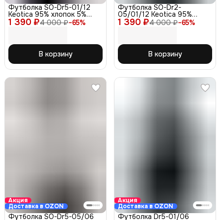
Футболка SO-Dr5-01/12
Футболка SO-Dr2-
Keotica 95% хлопок 5%
05/01/12 Keotica 95%
1 390 ₽
лайкра, черная 46
1 390 ₽
хлопок 5% лайкра белая 46
4 000 ₽
−
65
%
4 000 ₽
−
65
%
В корзину
В корзину
Акция
Акция
Доставка в OZON
Доставка в OZON
Футболка SO-Dr5-05/06
Футболка Dr5-01/06